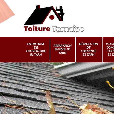
ENTREPRISE
DÉMOLITION
ISOL
RÉPARATION
DE
DE
COM
FAITAGE 81
COUVERTURE
CHEMINÉE
TOI
TARN
81 TARN
81 TARN
81 