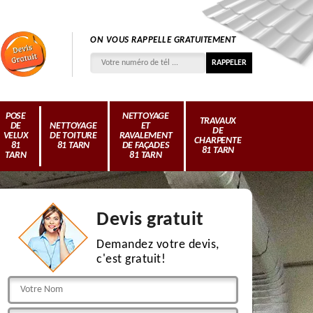
ON VOUS RAPPELLE GRATUITEMENT
POSE
NETTOYAGE
TRAVAUX
DE
NETTOYAGE
ET
DE
VELUX
DE TOITURE
RAVALEMENT
CHARPENTE
81
81 TARN
DE FAÇADES
81 TARN
TARN
81 TARN
Devis gratuit
Demandez votre devis,
c'est gratuit!