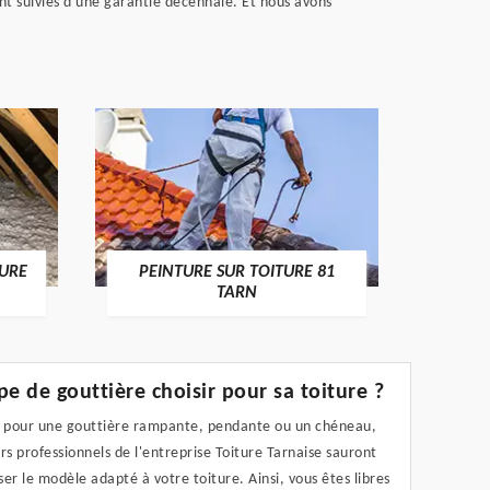
sont suivies d'une garantie décennale. Et nous avons
RECHE
TURE
PEINTURE SUR TOITURE 81
TARN
pe de gouttière choisir pour sa toiture ?
t pour une gouttière rampante, pendante ou un chéneau,
rs professionnels de l'entreprise Toiture Tarnaise sauront
er le modèle adapté à votre toiture. Ainsi, vous êtes libres