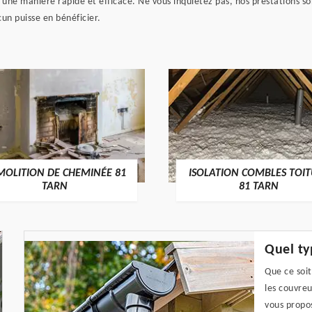
e d'une manière rapide et efficace. Ne vous inquiétez pas, nos prestations 
un puisse en bénéficier.
MOLITION DE CHEMINÉE 81
ISOLATION COMBLES TOI
TARN
81 TARN
Quel ty
Que ce soi
les couvreu
vous propos