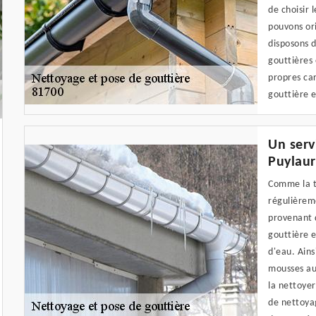
de choisir 
pouvons ori
disposons d
gouttières
propres car
gouttière e
Un serv
Puylaur
Comme la to
régulièrem
provenant d
gouttière e
d'eau. Ains
mousses au
la nettoyer
de nettoyag