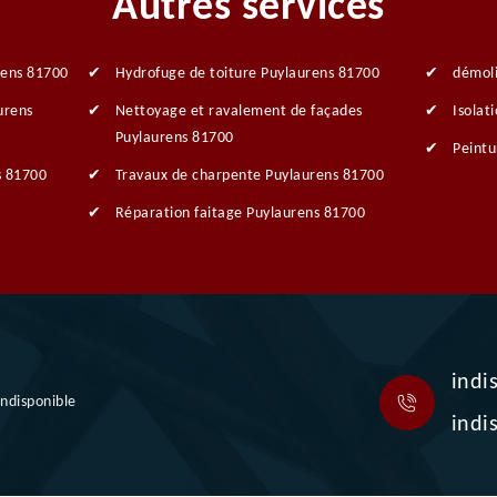
Autres services
rens 81700
Hydrofuge de toiture Puylaurens 81700
démoli
urens
Nettoyage et ravalement de façades
Isolat
Puylaurens 81700
Peintu
s 81700
Travaux de charpente Puylaurens 81700
Réparation faitage Puylaurens 81700
indi
indisponible
indi