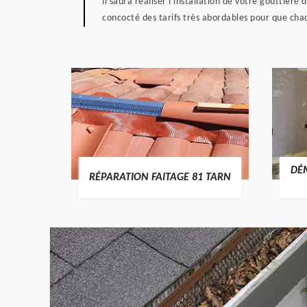
il saura réaliser l'installation de votre gouttièr
concocté des tarifs très abordables pour que chac
RTURE
DÉ
RÉPARATION FAITAGE 81 TARN