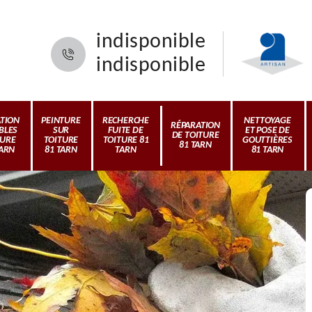
indisponible
indisponible
ATION
PEINTURE
RECHERCHE
NETTOYAGE
RÉPARATION
BLES
SUR
FUITE DE
ET POSE DE
DE TOITURE
TURE
TOITURE
TOITURE 81
GOUTTIÈRES
81 TARN
TARN
81 TARN
TARN
81 TARN