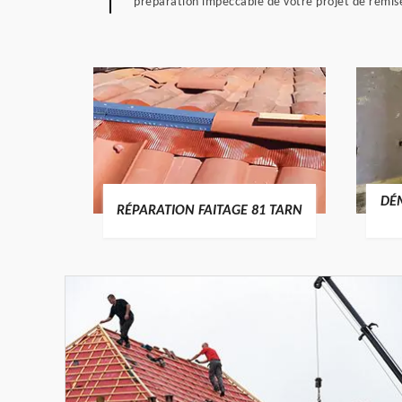
préparation impeccable de votre projet de remise 
RTURE
DÉ
RÉPARATION FAITAGE 81 TARN