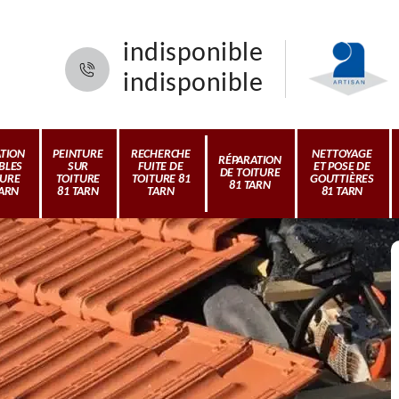
indisponible
indisponible
ATION
PEINTURE
RECHERCHE
NETTOYAGE
RÉPARATION
BLES
SUR
FUITE DE
ET POSE DE
DE TOITURE
TURE
TOITURE
TOITURE 81
GOUTTIÈRES
81 TARN
TARN
81 TARN
TARN
81 TARN