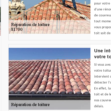
pour votre 
d'une rénov
de couvreur
tout moment
vous propos
toit soit d
Une int
votre t
Si vous ave
votre toit
intervient 
détecter l'
En effet, l
toit et de 
nos couvreu
délais.