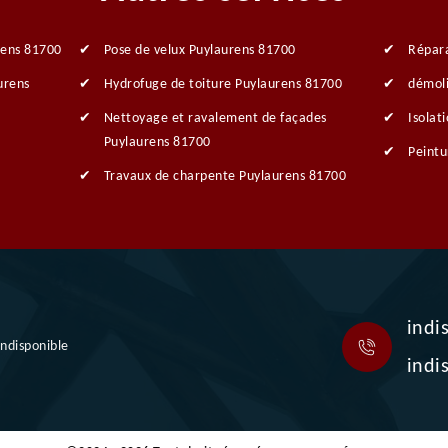
rens 81700
Pose de velux Puylaurens 81700
Répara
urens
Hydrofuge de toiture Puylaurens 81700
démoli
Nettoyage et ravalement de façades
Isolat
Puylaurens 81700
Peintu
Travaux de charpente Puylaurens 81700
indi
indisponible
indi