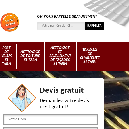
ON VOUS RAPPELLE GRATUITEMENT
POSE
NETTOYAGE
TRAVAUX
DE
NETTOYAGE
ET
DE
VELUX
DE TOITURE
RAVALEMENT
CHARPENTE
81
81 TARN
DE FAÇADES
81 TARN
TARN
81 TARN
Devis gratuit
Demandez votre devis,
c'est gratuit!