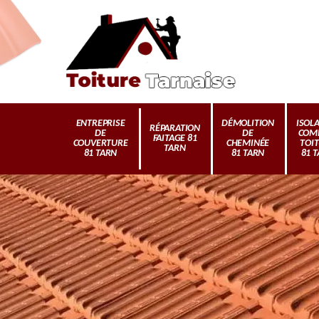
ENTREPRISE
DÉMOLITION
ISOL
RÉPARATION
DE
DE
COM
FAITAGE 81
COUVERTURE
CHEMINÉE
TOI
TARN
81 TARN
81 TARN
81 