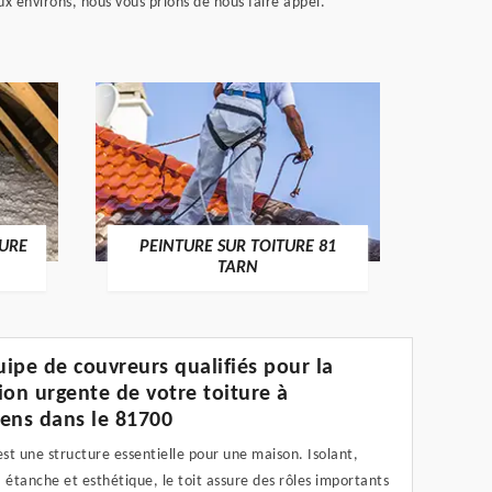
x environs, nous vous prions de nous faire appel.
RECHE
TURE
PEINTURE SUR TOITURE 81
TARN
ipe de couvreurs qualifiés pour la
ion urgente de votre toiture à
ens dans le 81700
est une structure essentielle pour une maison. Isolant,
 étanche et esthétique, le toit assure des rôles importants