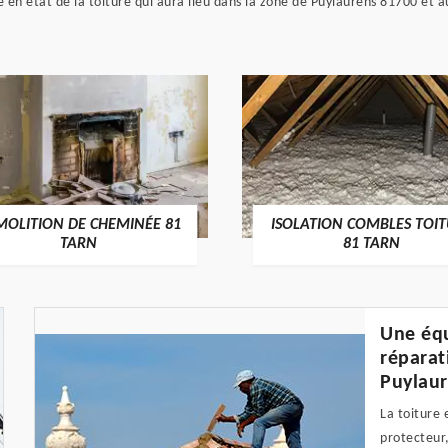
en état de la toiture qui aura lieu dans la zone de Puylaurens 81700 et au
MOLITION DE CHEMINÉE 81
ISOLATION COMBLES TOI
TARN
81 TARN
Une équ
réparat
Puylaur
La toiture 
protecteur,