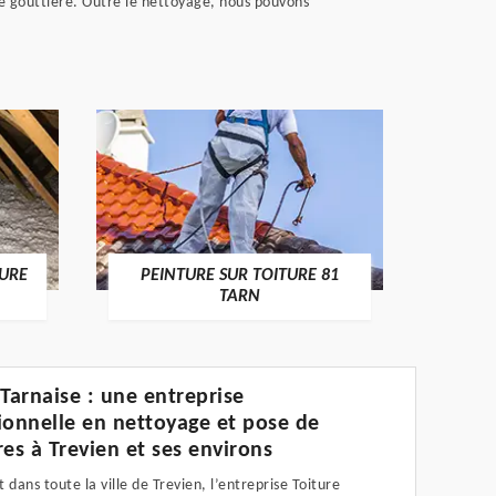
re gouttière. Outre le nettoyage, nous pouvons
RECHE
TURE
PEINTURE SUR TOITURE 81
TARN
 Tarnaise : une entreprise
ionnelle en nettoyage et pose de
res à Trevien et ses environs
 dans toute la ville de Trevien, l’entreprise Toiture