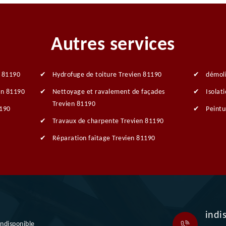
Autres services
n 81190
Hydrofuge de toiture Trevien 81190
démoli
en 81190
Nettoyage et ravalement de façades
Isolat
Trevien 81190
1190
Peintu
Travaux de charpente Trevien 81190
Réparation faitage Trevien 81190
indi
indisponible