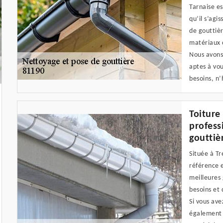
Tarnaise es
qu’il s’agi
de gouttièr
matériaux c
Nous avons 
aptes à vou
besoins, n
Toiture
profess
gouttiè
Située à Tr
référence 
meilleures 
besoins et 
Si vous ave
également 