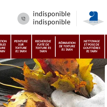
indisponible
indisponible
ATION
PEINTURE
RECHERCHE
NETTOYAGE
RÉPARATION
BLES
SUR
FUITE DE
ET POSE DE
DE TOITURE
TURE
TOITURE
TOITURE 81
GOUTTIÈRES
81 TARN
TARN
81 TARN
TARN
81 TARN