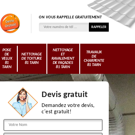
ON VOUS RAPPELLE GRATUITEMENT
POSE
NETTOYAGE
TRAVAUX
DE
NETTOYAGE
ET
DE
VELUX
DE TOITURE
RAVALEMENT
CHARPENTE
81
81 TARN
DE FAÇADES
81 TARN
TARN
81 TARN
Devis gratuit
Demandez votre devis,
c'est gratuit!