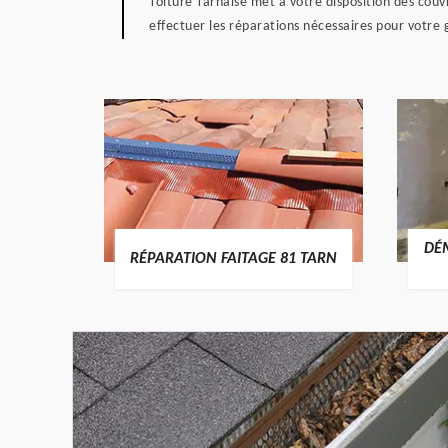
Toiture Tarnaise met à votre disposition des cou
effectuer les réparations nécessaires pour votre 
RTURE
DÉ
RÉPARATION FAITAGE 81 TARN