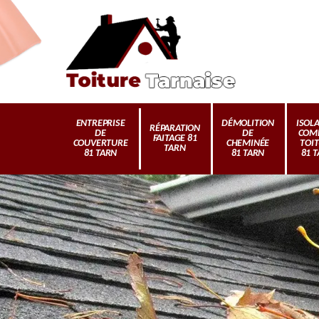
ENTREPRISE
DÉMOLITION
ISOL
RÉPARATION
DE
DE
COM
FAITAGE 81
COUVERTURE
CHEMINÉE
TOI
TARN
81 TARN
81 TARN
81 