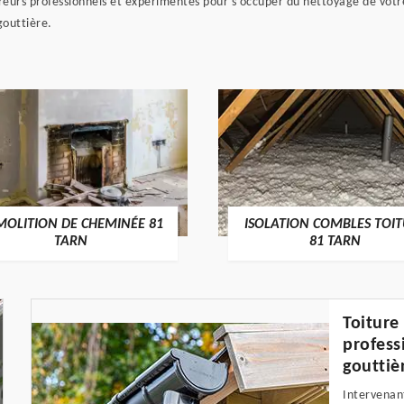
vreurs professionnels et expérimentés pour s’occuper du nettoyage de vot
gouttière.
MOLITION DE CHEMINÉE 81
ISOLATION COMBLES TOI
TARN
81 TARN
Toiture
profess
gouttiè
Intervenant