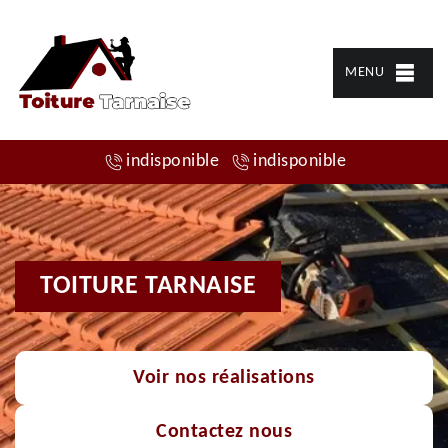
MENU
indisponible
indisponible
TOITURE TARNAISE
Voir nos réalisations
Contactez nous