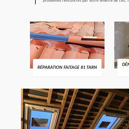
problèmes rencontrés par votre fenêtre de toit,
RTURE
DÉ
RÉPARATION FAITAGE 81 TARN