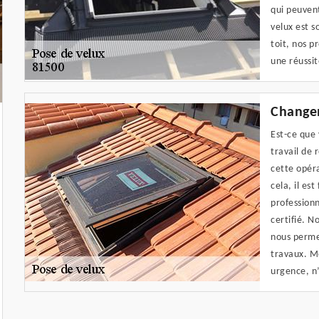
qui peuvent
velux est s
toit, nos p
une réussit
Change
Est-ce que 
travail de
cette opéra
cela, il e
professionn
certifié. N
nous perme
travaux. M
urgence, n’