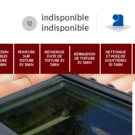
indisponible
indisponible
ATION
PEINTURE
RECHERCHE
NETTOYAGE
RÉPARATION
BLES
SUR
FUITE DE
ET POSE DE
DE TOITURE
TURE
TOITURE
TOITURE 81
GOUTTIÈRES
81 TARN
TARN
81 TARN
TARN
81 TARN