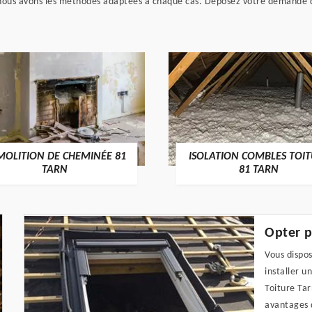
 nous avons les méthodes adaptées à chaque cas. Déposez votre demande 
MOLITION DE CHEMINÉE 81
ISOLATION COMBLES TOI
TARN
81 TARN
Opter p
Vous dispos
installer u
Toiture Tar
avantages d