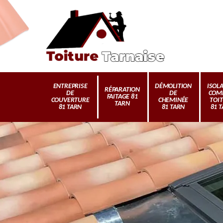
ENTREPRISE
DÉMOLITION
ISOL
RÉPARATION
DE
DE
COM
FAITAGE 81
COUVERTURE
CHEMINÉE
TOI
TARN
81 TARN
81 TARN
81 