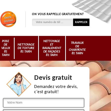
ON VOUS RAPPELLE GRATUITEMENT
POSE
NETTOYAGE
TRAVAUX
DE
NETTOYAGE
ET
DE
VELUX
DE TOITURE
RAVALEMENT
CHARPENTE
81
81 TARN
DE FAÇADES
81 TARN
TARN
81 TARN
Devis gratuit
Demandez votre devis,
c'est gratuit!