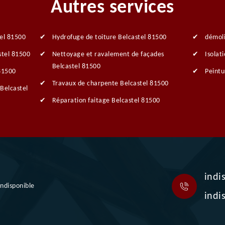
Autres services
tel 81500
Hydrofuge de toiture Belcastel 81500
démoli
stel 81500
Nettoyage et ravalement de façades
Isolat
Belcastel 81500
 81500
Peintu
Travaux de charpente Belcastel 81500
Belcastel
Réparation faitage Belcastel 81500
indi
indisponible
indi