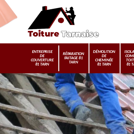
ENTREPRISE
DÉMOLITION
ISOL
RÉPARATION
DE
DE
COM
FAITAGE 81
COUVERTURE
CHEMINÉE
TOI
TARN
81 TARN
81 TARN
81 