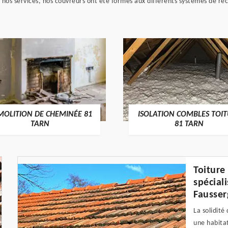
à nos services, nos couvreurs ont été formés aux différents systèmes de re
MOLITION DE CHEMINÉE 81
ISOLATION COMBLES TOI
TARN
81 TARN
Toiture
spécial
Fausser
La solidité
une habitat