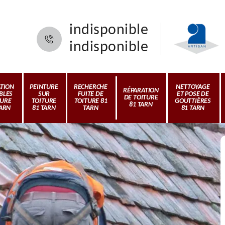
indisponible
indisponible
ATION
PEINTURE
RECHERCHE
NETTOYAGE
RÉPARATION
BLES
SUR
FUITE DE
ET POSE DE
DE TOITURE
TURE
TOITURE
TOITURE 81
GOUTTIÈRES
81 TARN
TARN
81 TARN
TARN
81 TARN