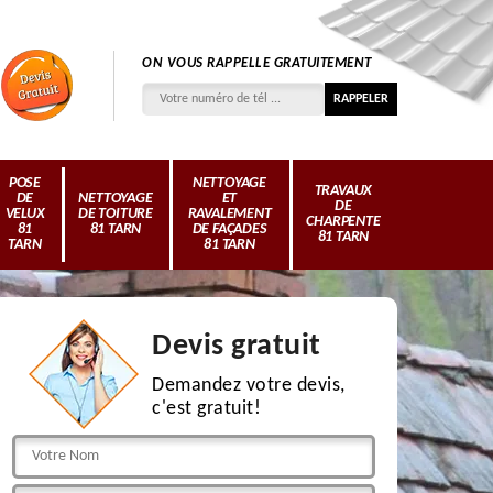
ON VOUS RAPPELLE GRATUITEMENT
POSE
NETTOYAGE
TRAVAUX
DE
NETTOYAGE
ET
DE
VELUX
DE TOITURE
RAVALEMENT
CHARPENTE
81
81 TARN
DE FAÇADES
81 TARN
TARN
81 TARN
Devis gratuit
Demandez votre devis,
c'est gratuit!