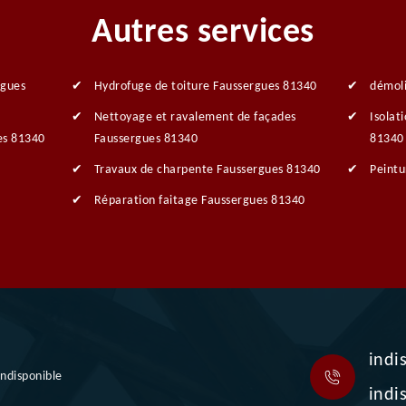
Autres services
rgues
Hydrofuge de toiture Faussergues 81340
démoli
Nettoyage et ravalement de façades
Isolat
es 81340
Faussergues 81340
81340
Travaux de charpente Faussergues 81340
Peintu
Réparation faitage Faussergues 81340
indi
indisponible
indi