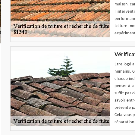
maison, car
l'intervent
performanc
toiture, no
expériment
Vérific
Être logé a
humains. Ce
chaque indi
penser à la
suffit pas d
savoir entr
présente p
Cela vous 
réparation