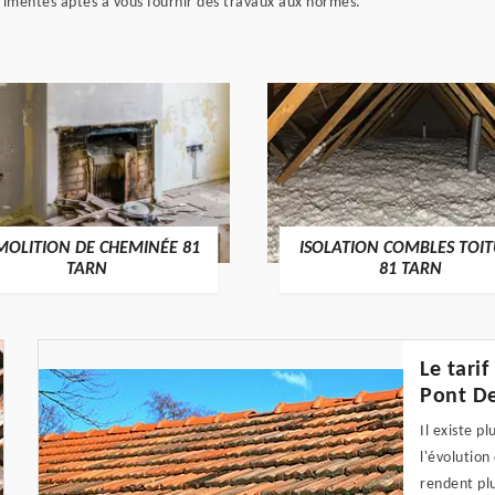
rimentés aptes à vous fournir des travaux aux normes.
MOLITION DE CHEMINÉE 81
ISOLATION COMBLES TOI
TARN
81 TARN
Le tari
Pont De
Il existe p
l'évolution
rendent plu