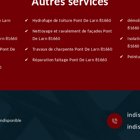
Autres services
e Larn
Hydrofuge de toiture Pont De Larn 81660
démoli
81660
Nettoyage et ravalement de façades Pont
arn 81660
De Larn 81660
Isolat
81660
 Pont De
Travaux de charpente Pont De Larn 81660
Peintu
Réparation faitage Pont De Larn 81660
0
indi
indisponible
indi