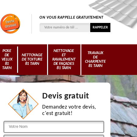
ON VOUS RAPPELLE GRATUITEMENT
POSE
NETTOYAGE
TRAVAUX
DE
NETTOYAGE
ET
DE
VELUX
DE TOITURE
RAVALEMENT
CHARPENTE
81
81 TARN
DE FAÇADES
81 TARN
TARN
81 TARN
Devis gratuit
Demandez votre devis,
c'est gratuit!