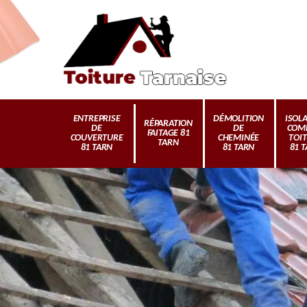
ENTREPRISE
DÉMOLITION
ISOL
RÉPARATION
DE
DE
COM
FAITAGE 81
COUVERTURE
CHEMINÉE
TOI
TARN
81 TARN
81 TARN
81 