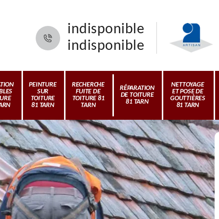
indisponible
indisponible
ATION
PEINTURE
RECHERCHE
NETTOYAGE
RÉPARATION
BLES
SUR
FUITE DE
ET POSE DE
DE TOITURE
TURE
TOITURE
TOITURE 81
GOUTTIÈRES
81 TARN
TARN
81 TARN
TARN
81 TARN