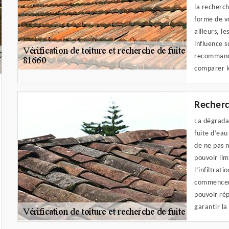
la recherch
forme de vo
ailleurs, l
influence s
recommando
comparer le
Recherc
La dégradat
fuite d’eau
de ne pas n
pouvoir lim
l’infiltrat
commencer 
pouvoir ré
garantir la