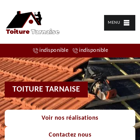
MENU
indisponible
indisponible
TOITURE TARNAISE
Voir nos réalisations
Contactez nous