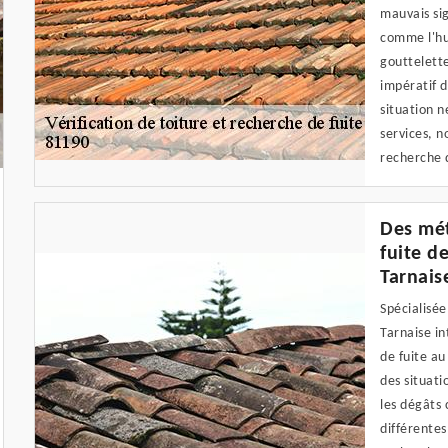
mauvais sig
comme l'hu
gouttelette
impératif d
situation n
services, n
recherche d
Des mét
fuite de
Tarnais
Spécialisée
Tarnaise in
de fuite au
des situati
les dégâts 
différente