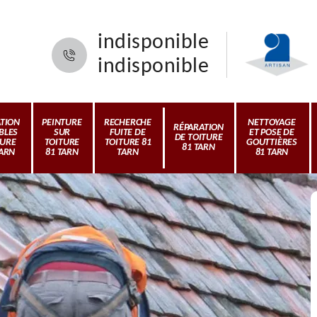
indisponible
indisponible
ATION
PEINTURE
RECHERCHE
NETTOYAGE
RÉPARATION
BLES
SUR
FUITE DE
ET POSE DE
DE TOITURE
TURE
TOITURE
TOITURE 81
GOUTTIÈRES
81 TARN
TARN
81 TARN
TARN
81 TARN