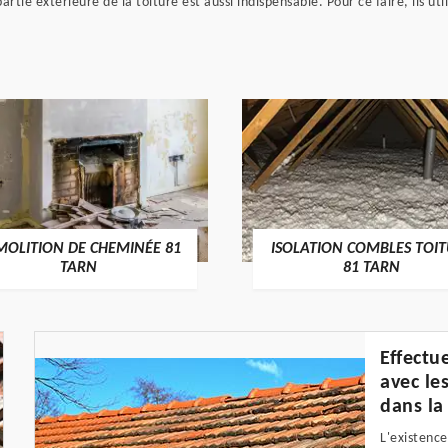
partie extérieure de la toiture est aussi indispensable. Pour ce faire, ils 
MOLITION DE CHEMINÉE 81
ISOLATION COMBLES TOI
TARN
81 TARN
Effectu
avec le
dans la
L'existence