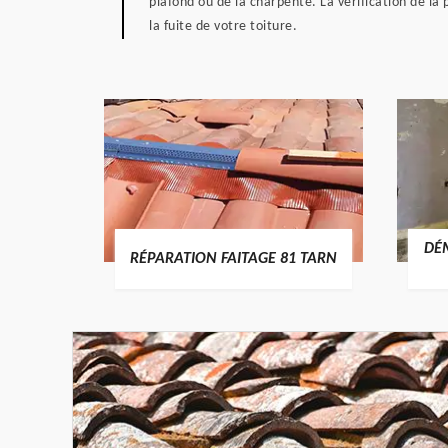
plafond ou de la charpente. La vérification de la 
la fuite de votre toiture.
RTURE
DÉ
RÉPARATION FAITAGE 81 TARN