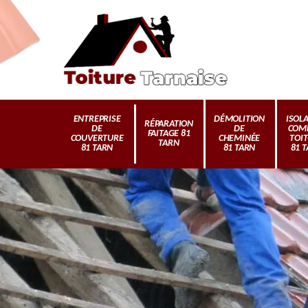
ENTREPRISE
DÉMOLITION
ISOL
RÉPARATION
DE
DE
COM
FAITAGE 81
COUVERTURE
CHEMINÉE
TOI
TARN
81 TARN
81 TARN
81 