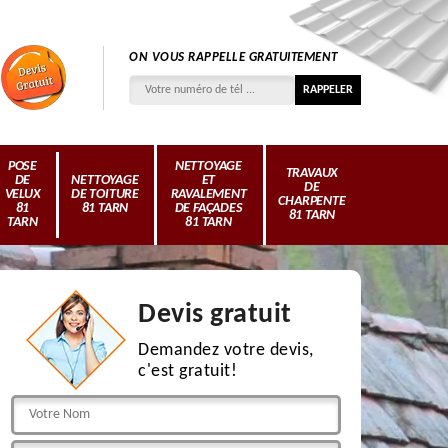
ON VOUS RAPPELLE GRATUITEMENT
POSE
NETTOYAGE
TRAVAUX
DE
NETTOYAGE
ET
DE
VELUX
DE TOITURE
RAVALEMENT
CHARPENTE
81
81 TARN
DE FAÇADES
81 TARN
TARN
81 TARN
Devis gratuit
Demandez votre devis,
c'est gratuit!