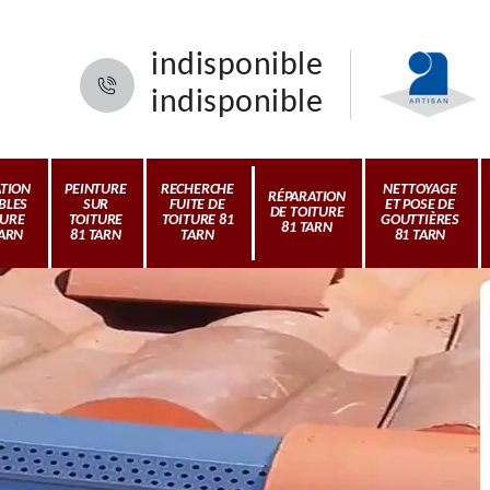
indisponible
indisponible
ATION
PEINTURE
RECHERCHE
NETTOYAGE
RÉPARATION
BLES
SUR
FUITE DE
ET POSE DE
DE TOITURE
TURE
TOITURE
TOITURE 81
GOUTTIÈRES
81 TARN
TARN
81 TARN
TARN
81 TARN