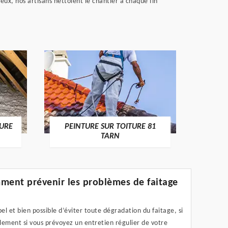
eux, nos artisans nettoient le chantier à chaque fin
RECHE
TURE
PEINTURE SUR TOITURE 81
TARN
ent prévenir les problèmes de faitage
 bel et bien possible d’éviter toute dégradation du faitage, si
lement si vous prévoyez un entretien régulier de votre