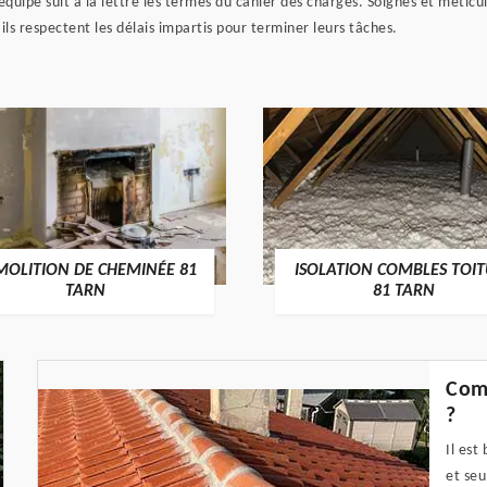
uipe suit à la lettre les termes du cahier des charges. Soignés et méticul
ils respectent les délais impartis pour terminer leurs tâches.
MOLITION DE CHEMINÉE 81
ISOLATION COMBLES TOI
TARN
81 TARN
Comm
?
Il est
et seu