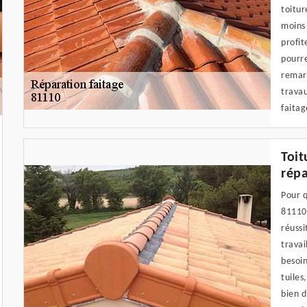
toitur
moins 
profit
pourre
remar
travau
faita
Toit
répa
Pour q
81110 
réussi
travai
besoin
tuiles
bien d