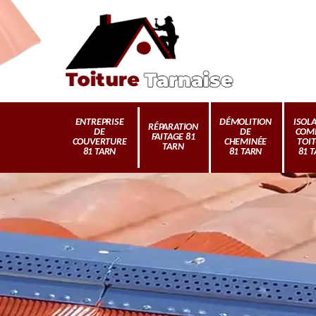
ENTREPRISE
DÉMOLITION
ISOL
RÉPARATION
DE
DE
COM
FAITAGE 81
COUVERTURE
CHEMINÉE
TOI
TARN
81 TARN
81 TARN
81 