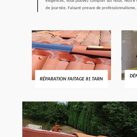
exigences, vous pouvez compter sur nous. Notre éq
de journée. Faisant preuve de professionnalisme, 
RTURE
DÉ
RÉPARATION FAITAGE 81 TARN