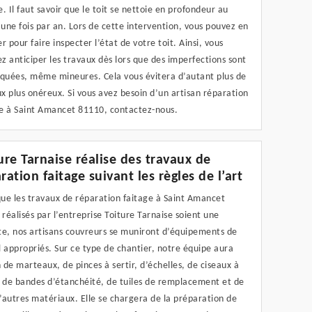
e. Il faut savoir que le toit se nettoie en profondeur au
une fois par an. Lors de cette intervention, vous pouvez en
er pour faire inspecter l’état de votre toit. Ainsi, vous
z anticiper les travaux dès lors que des imperfections sont
quées, même mineures. Cela vous évitera d’autant plus de
x plus onéreux. Si vous avez besoin d’un artisan réparation
ge à Saint Amancet 81110, contactez-nous.
ure Tarnaise réalise des travaux de
ration faitage suivant les règles de l’art
ue les travaux de réparation faitage à Saint Amancet
réalisés par l’entreprise Toiture Tarnaise soient une
te, nos artisans couvreurs se muniront d’équipements de
l appropriés. Sur ce type de chantier, notre équipe aura
 de marteaux, de pinces à sertir, d’échelles, de ciseaux à
, de bandes d’étanchéité, de tuiles de remplacement et de
’autres matériaux. Elle se chargera de la préparation de