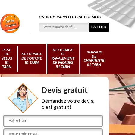
ON VOUS RAPPELLE GRATUITEMENT
POSE
NETTOYAGE
TRAVAUX
DE
NETTOYAGE
ET
DE
VELUX
DE TOITURE
RAVALEMENT
CHARPENTE
81
81 TARN
DE FAÇADES
81 TARN
TARN
81 TARN
Devis gratuit
Demandez votre devis,
c'est gratuit!