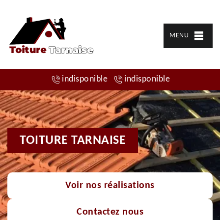
MENU
indisponible
indisponible
TOITURE TARNAISE
Voir nos réalisations
Contactez nous