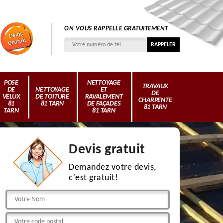
ON VOUS RAPPELLE GRATUITEMENT
POSE
NETTOYAGE
TRAVAUX
DE
NETTOYAGE
ET
DE
VELUX
DE TOITURE
RAVALEMENT
CHARPENTE
81
81 TARN
DE FAÇADES
81 TARN
TARN
81 TARN
Devis gratuit
Demandez votre devis,
c'est gratuit!