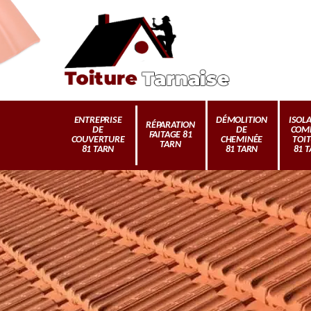
ENTREPRISE
DÉMOLITION
ISOL
RÉPARATION
DE
DE
COM
FAITAGE 81
COUVERTURE
CHEMINÉE
TOI
TARN
81 TARN
81 TARN
81 