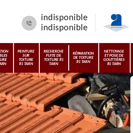
indisponible
indisponible
ATION
PEINTURE
RECHERCHE
NETTOYAGE
RÉPARATION
BLES
SUR
FUITE DE
ET POSE DE
DE TOITURE
TURE
TOITURE
TOITURE 81
GOUTTIÈRES
81 TARN
TARN
81 TARN
TARN
81 TARN