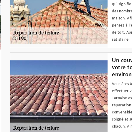
qui signifie
des nombre
maison. Afi
pensez à l’
de toit. Ap
satisfaire.
Un couv
votre t
environ
Vous êtes à
effectuer v
Tarnaise es
réparation 
convenablem
soigné et 
chacun. Ai