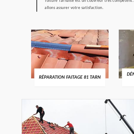
Toiture Tarnaise est un couvreur très compétent.
allons assurer votre satisfaction.
RTURE
DÉ
RÉPARATION FAITAGE 81 TARN