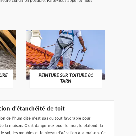
leure condition possible. Faite-nous appel et nous
RECHE
TURE
PEINTURE SUR TOITURE 81
TARN
ion d’étanchéité de toit
ion de l’humidité n’est pas du tout favorable pour
 de la maison. C’est dangereux pour le mur, le plafond, la
le sol, les meubles et le niveau d’aération à la maison. Ce