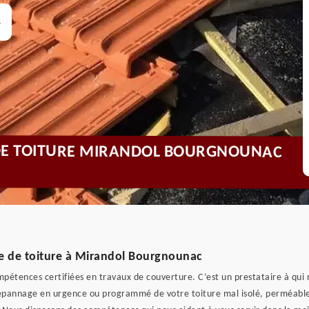
s
N DE TOITURE MIRANDOL BOURGNOUNAC
e de toiture à Mirandol Bourgnounac
pétences certifiées en travaux de couverture. C’est un prestataire à qui 
dépannage en urgence ou programmé de votre toiture mal isolé, perméable 