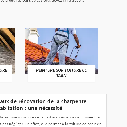
 se produire. Dans ce cas vous devez faire appel à
RECHE
TURE
PEINTURE SUR TOITURE 81
TARN
vaux de rénovation de la charpente
abitation : une nécessité
e est une structure de la partie supérieure de l'immeuble
ut pas négliger. En effet, elle permet à la toiture de tenir en