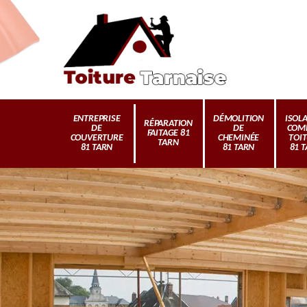
ENTREPRISE
DÉMOLITION
ISOL
RÉPARATION
DE
DE
COM
FAITAGE 81
COUVERTURE
CHEMINÉE
TOI
TARN
81 TARN
81 TARN
81 