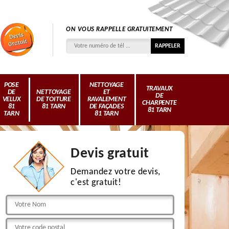
ON VOUS RAPPELLE GRATUITEMENT
POSE
NETTOYAGE
TRAVAUX
DE
NETTOYAGE
ET
DE
VELUX
DE TOITURE
RAVALEMENT
CHARPENTE
81
81 TARN
DE FAÇADES
81 TARN
TARN
81 TARN
Devis gratuit
Demandez votre devis,
c'est gratuit!