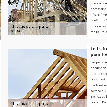
place et de
nécessaire 
désagrément
confiance 
professionn
meilleure q
Le trai
pour le
Les proprié
nombre de t
la charpent
travail est
d'effondrem
service d'
Sachez qu'i
travail. De