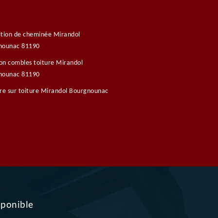
tion de cheminée Mirandol
nounac 81190
ion combles toiture Mirandol
nounac 81190
re sur toiture Mirandol Bourgnounac
sponible