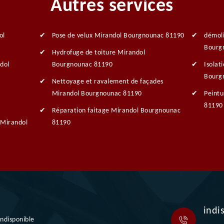
Autres services
ol
Pose de velux Mirandol Bourgnounac 81190
démoli
Bourg
Hydrofuge de toiture Mirandol
dol
Bourgnounac 81190
Isolat
Bourg
Nettoyage et ravalement de façades
Mirandol Bourgnounac 81190
Peintu
81190
Réparation faitage Mirandol Bourgnounac
 Mirandol
81190
indi
indisponible