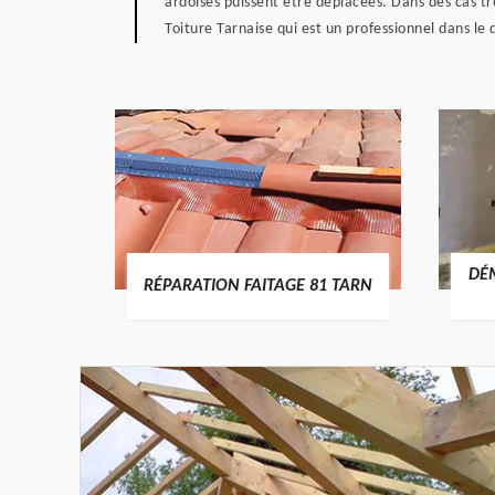
ardoises puissent être déplacées. Dans des cas tr
Toiture Tarnaise qui est un professionnel dans le
RTURE
DÉ
RÉPARATION FAITAGE 81 TARN