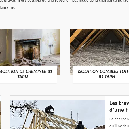
ès graves, il est possible qu'une rupture mécanique de la charpente puisse
 domaine.
MOLITION DE CHEMINÉE 81
ISOLATION COMBLES TOI
TARN
81 TARN
Les tra
d'une h
La charpent
qu'il ne fa