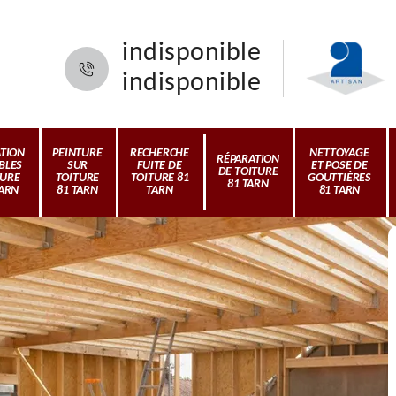
indisponible
indisponible
ATION
PEINTURE
RECHERCHE
NETTOYAGE
RÉPARATION
BLES
SUR
FUITE DE
ET POSE DE
DE TOITURE
TURE
TOITURE
TOITURE 81
GOUTTIÈRES
81 TARN
TARN
81 TARN
TARN
81 TARN