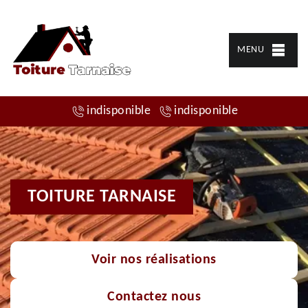
MENU
indisponible
indisponible
TOITURE TARNAISE
Voir nos réalisations
Contactez nous