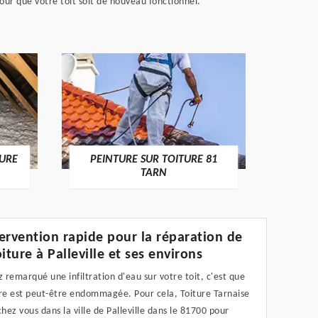
our que votre toit soit de nouveau fonctionnel.
RECHE
TURE
PEINTURE SUR TOITURE 81
TARN
ervention rapide pour la réparation de
iture à Palleville et ses environs
z remarqué une infiltration d'eau sur votre toit, c'est que
ure est peut-être endommagée. Pour cela, Toiture Tarnaise
chez vous dans la ville de Palleville dans le 81700 pour