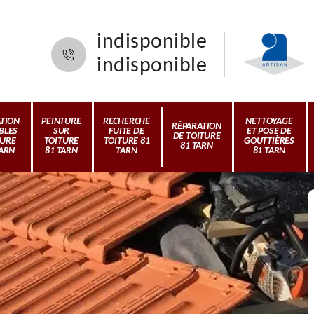
indisponible
indisponible
ATION
PEINTURE
RECHERCHE
NETTOYAGE
RÉPARATION
BLES
SUR
FUITE DE
ET POSE DE
DE TOITURE
TURE
TOITURE
TOITURE 81
GOUTTIÈRES
81 TARN
TARN
81 TARN
TARN
81 TARN