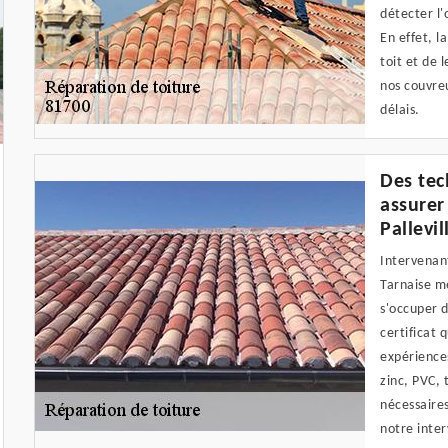
détecter l'
En effet, l
toit et de 
nos couvreu
délais.
Des tec
assurer
Pallevil
Intervenant
Tarnaise me
s'occuper d
certificat 
expériences
zinc, PVC, 
nécessaire
notre inter