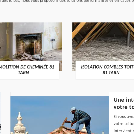
u des fuites, nous vous proposons des solutions performantes et efficaces p
MOLITION DE CHEMINÉE 81
ISOLATION COMBLES TOI
TARN
81 TARN
Une int
votre to
Si vous ave
votre toit
intervient 