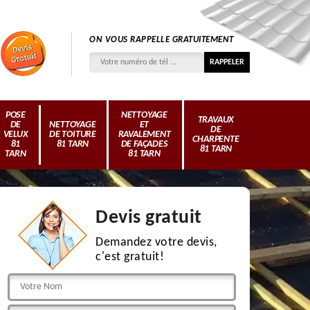
ON VOUS RAPPELLE GRATUITEMENT
POSE
NETTOYAGE
TRAVAUX
DE
NETTOYAGE
ET
DE
VELUX
DE TOITURE
RAVALEMENT
CHARPENTE
81
81 TARN
DE FAÇADES
81 TARN
TARN
81 TARN
Devis gratuit
Demandez votre devis,
c'est gratuit!