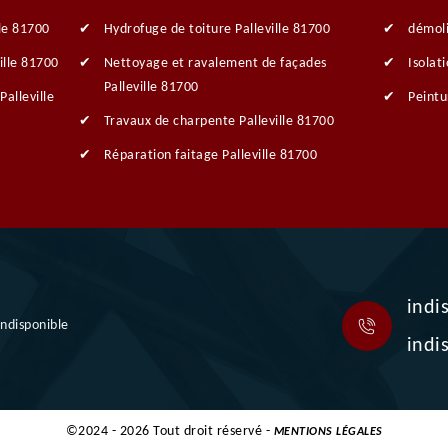
lle 81700
Hydrofuge de toiture Palleville 81700
démoli
ille 81700
Nettoyage et ravalement de façades
Isolat
Palleville 81700
alleville
Peintu
Travaux de charpente Palleville 81700
Réparation faitage Palleville 81700
indi
indisponible
indi
©2024 - 2026 Tout droit réservé -
MENTIONS LÉGALES