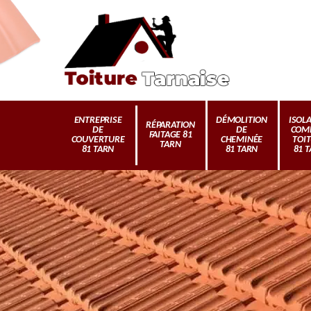
ENTREPRISE
DÉMOLITION
ISOL
RÉPARATION
DE
DE
COM
FAITAGE 81
COUVERTURE
CHEMINÉE
TOI
TARN
81 TARN
81 TARN
81 