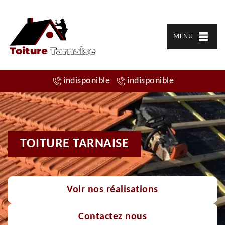
MENU
indisponible
indisponible
TOITURE TARNAISE
Voir nos réalisations
Contactez nous