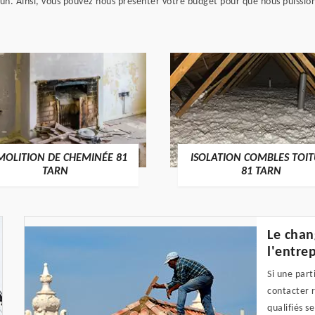
n. Ainsi, vous pouvez nous présenter votre budget pour que nous puission
MOLITION DE CHEMINÉE 81
ISOLATION COMBLES TOI
TARN
81 TARN
Le chan
l'entre
Si une part
contacter 
qualifiés s