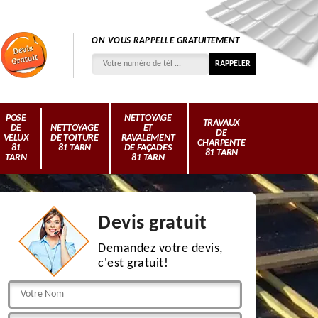
ON VOUS RAPPELLE GRATUITEMENT
POSE
NETTOYAGE
TRAVAUX
DE
NETTOYAGE
ET
DE
VELUX
DE TOITURE
RAVALEMENT
CHARPENTE
81
81 TARN
DE FAÇADES
81 TARN
TARN
81 TARN
Devis gratuit
Demandez votre devis,
c'est gratuit!