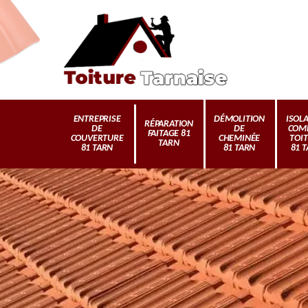
ENTREPRISE
DÉMOLITION
ISOL
RÉPARATION
DE
DE
COM
FAITAGE 81
COUVERTURE
CHEMINÉE
TOI
TARN
81 TARN
81 TARN
81 