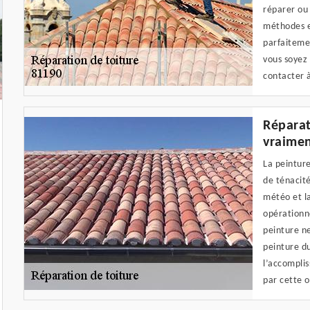
réparer ou 
méthodes ef
parfaitemen
vous soyez 
contacter 
Réparat
vraimen
La peinture
de ténacité
météo et la
opérationne
peinture ne
peinture du
l’accomplis
par cette o