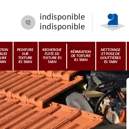
indisponible
indisponible
ATION
PEINTURE
RECHERCHE
NETTOYAGE
RÉPARATION
BLES
SUR
FUITE DE
ET POSE DE
DE TOITURE
TURE
TOITURE
TOITURE 81
GOUTTIÈRES
81 TARN
TARN
81 TARN
TARN
81 TARN