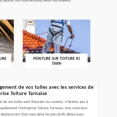
s ajuster nos interventions selon vos moyens.
RECHE
TURE
PEINTURE SUR TOITURE 81
TARN
gement de vos tuiles avec les services de
prise Toiture Tarnaise
ie de vos tuiles sont fissurées ou cassées, n'hésitez pas à
rapidement l'entreprise Toiture Tarnaise. Nos couvreurs
e déplaceront chez vous dans les plus brefs délais pour