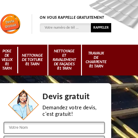
ON VOUS RAPPELLE GRATUITEMENT
POSE
NETTOYAGE
TRAVAUX
DE
NETTOYAGE
ET
DE
VELUX
DE TOITURE
RAVALEMENT
CHARPENTE
81
81 TARN
DE FAÇADES
81 TARN
TARN
81 TARN
Devis gratuit
Demandez votre devis,
c'est gratuit!