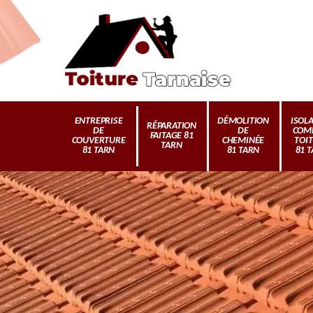
ENTREPRISE
DÉMOLITION
ISOL
RÉPARATION
DE
DE
COM
FAITAGE 81
COUVERTURE
CHEMINÉE
TOI
TARN
81 TARN
81 TARN
81 