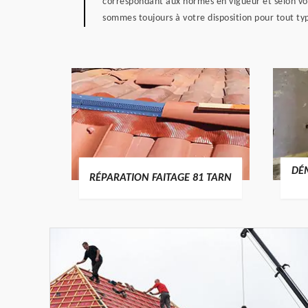
correspondant aux normes en vigueur et selon vos
sommes toujours à votre disposition pour tout ty
RTURE
DÉ
RÉPARATION FAITAGE 81 TARN