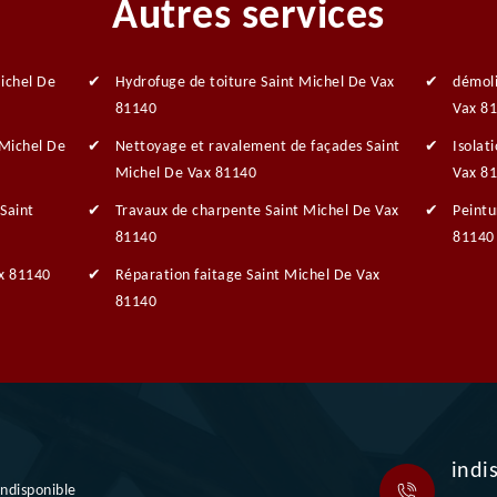
Autres services
ichel De
Hydrofuge de toiture Saint Michel De Vax
démoli
81140
Vax 8
 Michel De
Nettoyage et ravalement de façades Saint
Isolat
Michel De Vax 81140
Vax 8
Saint
Travaux de charpente Saint Michel De Vax
Peintu
81140
81140
ax 81140
Réparation faitage Saint Michel De Vax
81140
indi
indisponible