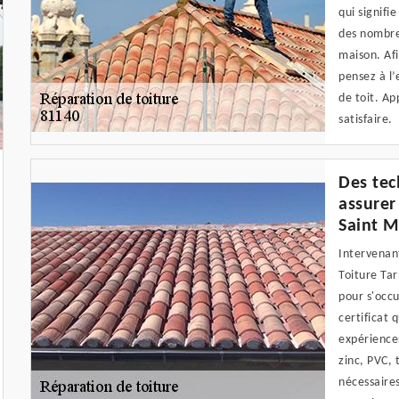
qui signifie
des nombre
maison. Afi
pensez à l’
de toit. Ap
satisfaire.
Des tec
assurer
Saint M
Intervenant
Toiture Tar
pour s'occu
certificat 
expériences
zinc, PVC, 
nécessaire