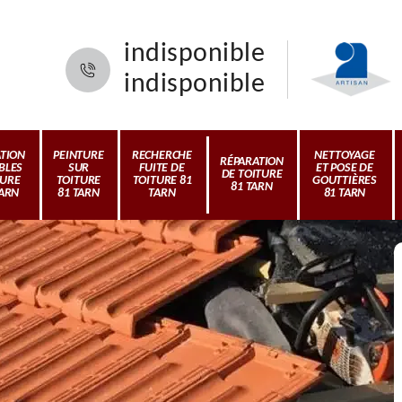
indisponible
indisponible
ATION
PEINTURE
RECHERCHE
NETTOYAGE
RÉPARATION
BLES
SUR
FUITE DE
ET POSE DE
DE TOITURE
TURE
TOITURE
TOITURE 81
GOUTTIÈRES
81 TARN
TARN
81 TARN
TARN
81 TARN