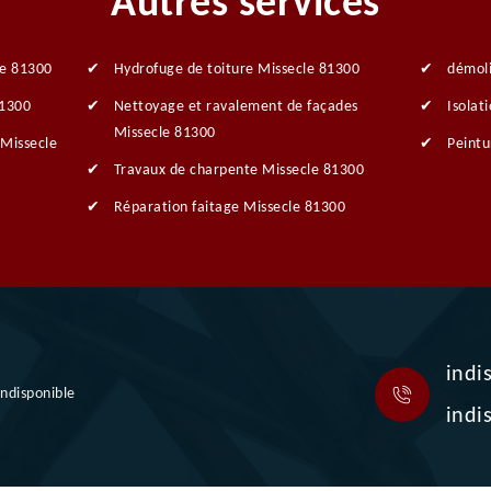
Autres services
le 81300
Hydrofuge de toiture Missecle 81300
démoli
81300
Nettoyage et ravalement de façades
Isolat
Missecle 81300
 Missecle
Peintu
Travaux de charpente Missecle 81300
Réparation faitage Missecle 81300
indi
indisponible
indi