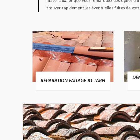
matériaux, et que vous remarquez des signes d'inf
trouver rapidement les éventuelles fuites de votr
RTURE
DÉ
RÉPARATION FAITAGE 81 TARN