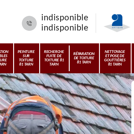
indisponible
indisponible
ATION
PEINTURE
RECHERCHE
NETTOYAGE
RÉPARATION
BLES
SUR
FUITE DE
ET POSE DE
DE TOITURE
TURE
TOITURE
TOITURE 81
GOUTTIÈRES
81 TARN
TARN
81 TARN
TARN
81 TARN