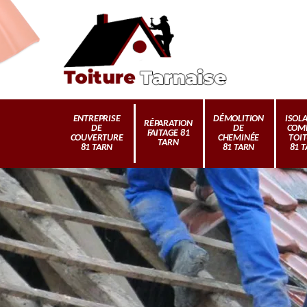
ENTREPRISE
DÉMOLITION
ISOL
RÉPARATION
DE
DE
COM
FAITAGE 81
COUVERTURE
CHEMINÉE
TOI
TARN
81 TARN
81 TARN
81 