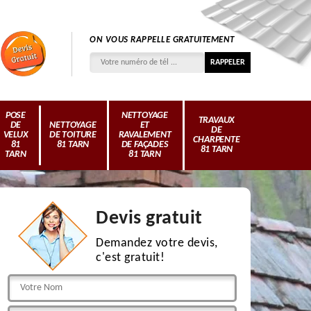
ON VOUS RAPPELLE GRATUITEMENT
POSE
NETTOYAGE
TRAVAUX
DE
NETTOYAGE
ET
DE
VELUX
DE TOITURE
RAVALEMENT
CHARPENTE
81
81 TARN
DE FAÇADES
81 TARN
TARN
81 TARN
Devis gratuit
Demandez votre devis,
c'est gratuit!