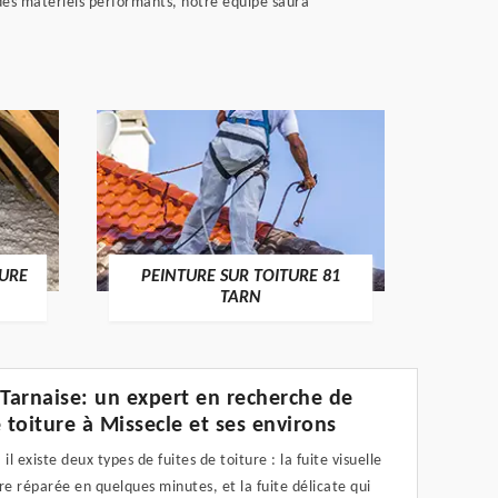
 des matériels performants, notre équipe saura
RECHE
TURE
PEINTURE SUR TOITURE 81
TARN
 Tarnaise: un expert en recherche de
e toiture à Missecle et ses environs
il existe deux types de fuites de toiture : la fuite visuelle
re réparée en quelques minutes, et la fuite délicate qui