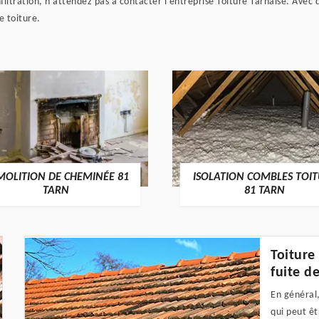
iltration, n'attendez pas à contacter l'entreprise Toiture Tarnaise. Avec
e toiture.
MOLITION DE CHEMINÉE 81
ISOLATION COMBLES TOI
TARN
81 TARN
Toiture
fuite d
En général, 
qui peut êt