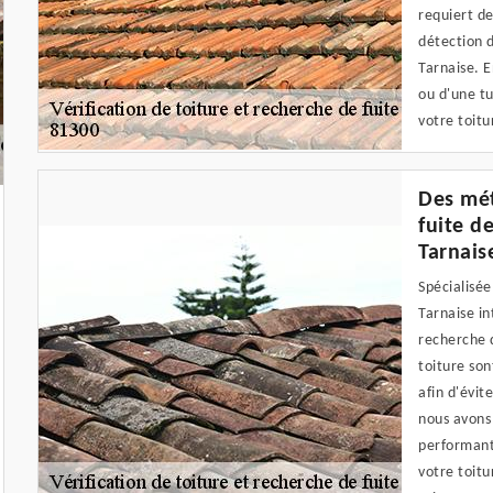
requiert de
détection d
Tarnaise. E
ou d'une tu
votre toitu
Des mét
fuite de
Tarnais
Spécialisée
Tarnaise in
recherche d
toiture son
afin d'évit
nous avons
performant
votre toitu