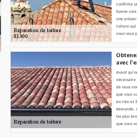
confirme un
bonne voie 
une prépar
toiture qui
nous vous p
Obtenez
avec l'
Avant qu'on
nécessaire
de nous nou
que vous co
en rien et 
demande, n
les plus br
que vous vo