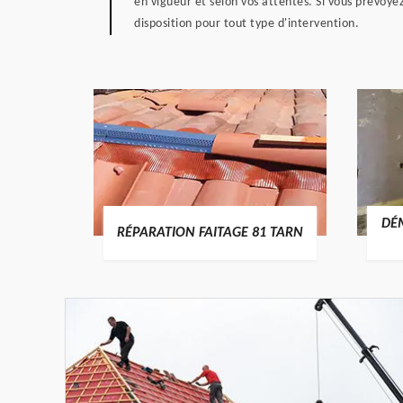
en vigueur et selon vos attentes. Si vous prévoy
disposition pour tout type d'intervention.
RTURE
DÉ
RÉPARATION FAITAGE 81 TARN