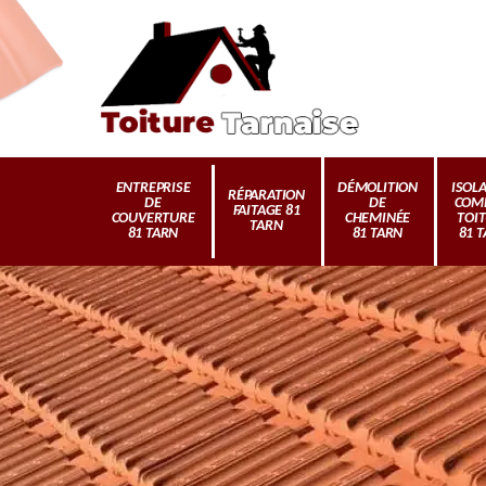
ENTREPRISE
DÉMOLITION
ISOL
RÉPARATION
DE
DE
COM
FAITAGE 81
COUVERTURE
CHEMINÉE
TOI
TARN
81 TARN
81 TARN
81 