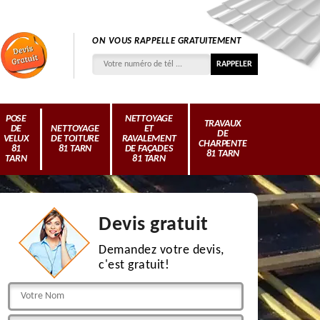
ON VOUS RAPPELLE GRATUITEMENT
POSE
NETTOYAGE
TRAVAUX
DE
NETTOYAGE
ET
DE
VELUX
DE TOITURE
RAVALEMENT
CHARPENTE
81
81 TARN
DE FAÇADES
81 TARN
TARN
81 TARN
Devis gratuit
Demandez votre devis,
c'est gratuit!