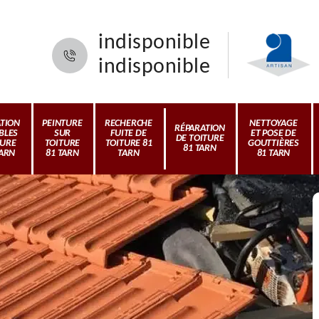
indisponible
indisponible
ATION
PEINTURE
RECHERCHE
NETTOYAGE
RÉPARATION
BLES
SUR
FUITE DE
ET POSE DE
DE TOITURE
TURE
TOITURE
TOITURE 81
GOUTTIÈRES
81 TARN
TARN
81 TARN
TARN
81 TARN