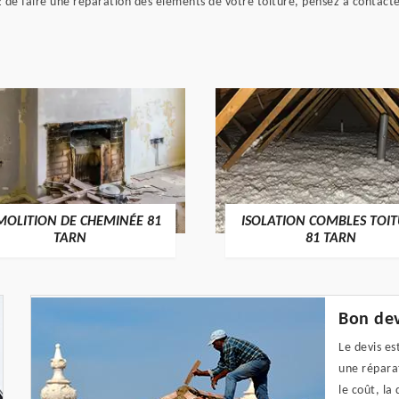
ez de faire une réparation des éléments de votre toiture, pensez à contact
MOLITION DE CHEMINÉE 81
ISOLATION COMBLES TOI
TARN
81 TARN
Bon dev
Le devis es
une réparat
le coût, la