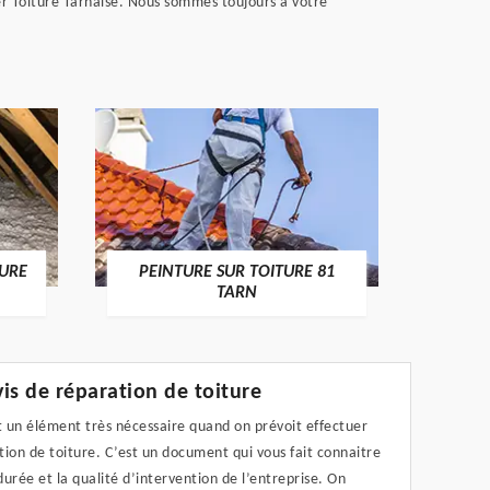
er Toiture Tarnaise. Nous sommes toujours à votre
RECHE
TURE
PEINTURE SUR TOITURE 81
TARN
is de réparation de toiture
t un élément très nécessaire quand on prévoit effectuer
ion de toiture. C’est un document qui vous fait connaitre
 durée et la qualité d’intervention de l’entreprise. On