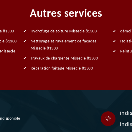
Autres services
le 81300
Hydrofuge de toiture Missecle 81300
démoli
cle 81300
Nettoyage et ravalement de façades
Isolat
Missecle 81300
 Missecle
Peintu
Travaux de charpente Missecle 81300
Réparation faitage Missecle 81300
indi
indisponible
indi